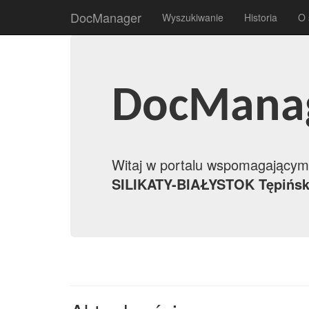
DocManager
Wyszukiwanie
Historia
O 
DocMana
Witaj w portalu wspomagający
SILIKATY-BIAŁYSTOK Tępińs