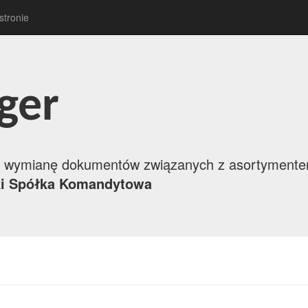
stronie
ger
m wymianę dokumentów związanych z asortymente
ki Spółka Komandytowa